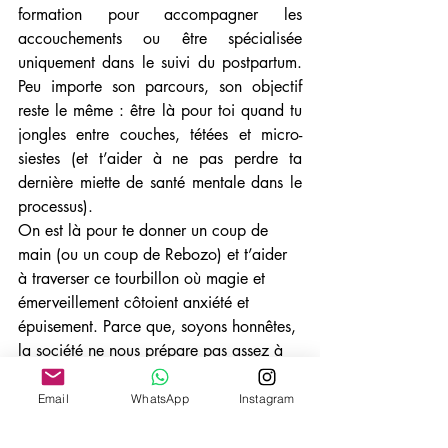
formation pour accompagner les 
accouchements ou être spécialisée 
uniquement dans le suivi du postpartum. 
Peu importe son parcours, son objectif 
reste le même : être là pour toi quand tu 
jongles entre couches, tétées et micro-
siestes (et t’aider à ne pas perdre ta 
dernière miette de santé mentale dans le 
processus).
On est là pour te donner un coup de 
main (ou un coup de Rebozo) et t’aider 
à traverser ce tourbillon où magie et 
émerveillement côtoient anxiété et 
épuisement. Parce que, soyons honnêtes, 
la société ne nous prépare pas assez à 
ce moment où tout change. Mais avec 
une doula à tes côtés, tu ne seras jamais 
Email
WhatsApp
Instagram
seule dans cette aventure – et ça, c’est 
déjà une victoire !